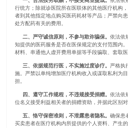
一、合法按劳取酬，不接受商业提成。
依法依
行统方；除就诊医院所在医联体的其他医疗机构，
者到其他指定地点购买医药耗材等产品；严禁向患
处方配药有关的费用。
二、严守诚信原则，不参与欺诈骗保。
依法依
知提供的医药服务是否在医保规定的支付范围内。
材料、串通他人虚开费用单据等手段骗取、套取医
三、依据规范行医，不实施过度诊疗。
严格执
施。严禁以单纯增加医疗机构收入或谋取私利为目
担。
四、遵守工作规程，不违规接受捐赠。
依法依
位名义接受利益相关者的捐赠资助，并据此区别对
五、恪守保密准则，不泄露患者隐私。
确保患
买卖患者在医疗机构内所提供的个人资料、产生的