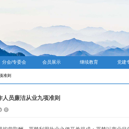
分会/专委会
会员展示
继续教育
党建
项准则
作人员廉洁从业九项准则