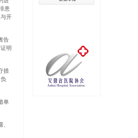
的进
排患
业与开
者告
假证明
疗措
用负
借单
露、