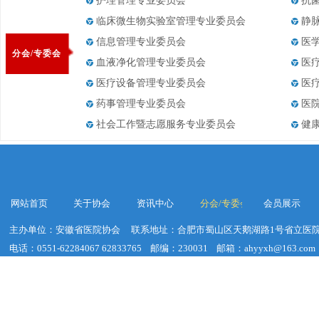
护理管理专业委员会
抗
临床微生物实验室管理专业委员会
静
信息管理专业委员会
医
分会/专委会
血液净化管理专业委员会
医
医疗设备管理专业委员会
医
药事管理专业委员会
医
社会工作暨志愿服务专业委员会
健
网站首页
关于协会
资讯中心
分会/专委会
会员展示
主办单位：安徽省医院协会
联系地址：合肥市蜀山区天鹅湖路1号省立医院
电话：0551-62284067 62833765
邮编：230031
邮箱：ahyyxh@163.com
建议浏览器分辨率：1920*1020
皖ICP备19018755号