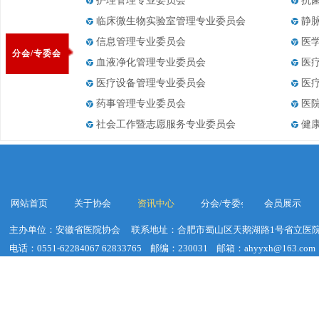
护理管理专业委员会
抗
临床微生物实验室管理专业委员会
静
信息管理专业委员会
医
分会/专委会
血液净化管理专业委员会
医
医疗设备管理专业委员会
医
药事管理专业委员会
医
社会工作暨志愿服务专业委员会
健
网站首页
关于协会
资讯中心
分会/专委会
会员展示
主办单位：安徽省医院协会
联系地址：合肥市蜀山区天鹅湖路1号省立医院
电话：0551-62284067 62833765
邮编：230031
邮箱：ahyyxh@163.com
建议浏览器分辨率：1920*1020
皖ICP备19018755号