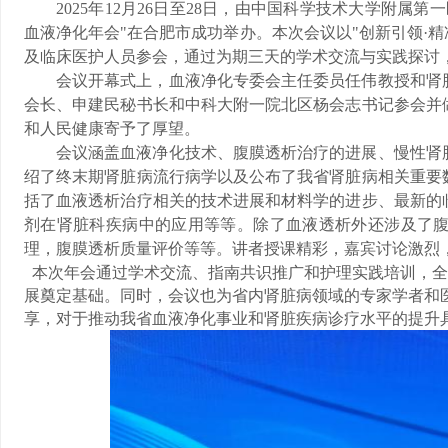
2025
年
12
月
26
日至
28
日，由中国科学技术大学附属第一
血液净化年会
"
在合肥
市
成功举办。本次会议以
"
创新引领
·
精
及临床医护人员参会，通过为期三天的学术交流与实践探讨
会议开幕式上，血液净化专委会主任委员任伟教授和肾
会长、申建民秘书长和中科大附一院北区杨会志书记参会并
和人民健康寄予了厚望。
会议涵盖血液净化技术、
腹膜透析治疗的进展、
慢性肾
绍了终末期肾脏病流行病学以及公布了我省肾脏病相关重要
括了血液透析治疗相关的技术进展和材料学的进步、最新的
剂在肾脏科疾病中的应用等等。除了血液透析外还涉及了
理，腹膜透析质量评价等等。讲者授课精彩，嘉宾讨论激烈
本次年会通过学术交流、指南共识推广和护理实践培训，全
展奠定基础。同时，会议也为省内肾脏病领域的专家学者和
享，对于推动我省血液净化事业和肾脏疾病诊疗水平的提升