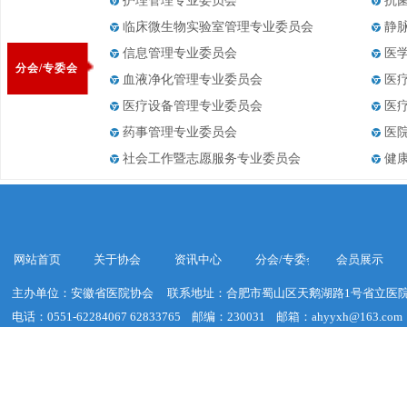
护理管理专业委员会
抗
临床微生物实验室管理专业委员会
静
信息管理专业委员会
医
分会/专委会
血液净化管理专业委员会
医
医疗设备管理专业委员会
医
药事管理专业委员会
医
社会工作暨志愿服务专业委员会
健
网站首页
关于协会
资讯中心
分会/专委会
会员展示
主办单位：安徽省医院协会
联系地址：合肥市蜀山区天鹅湖路1号省立医院
电话：0551-62284067 62833765
邮编：230031
邮箱：ahyyxh@163.com
建议浏览器分辨率：1920*1020
皖ICP备19018755号