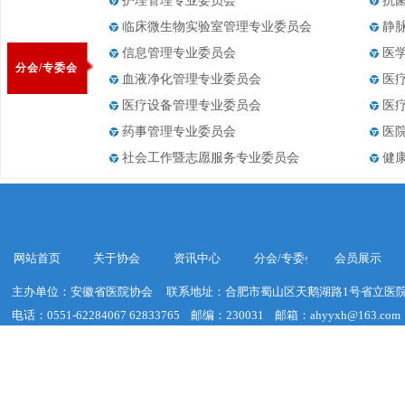
护理管理专业委员会
抗
临床微生物实验室管理专业委员会
静
信息管理专业委员会
医
分会/专委会
血液净化管理专业委员会
医
医疗设备管理专业委员会
医
药事管理专业委员会
医
社会工作暨志愿服务专业委员会
健
网站首页
关于协会
资讯中心
分会/专委会
会员展示
主办单位：安徽省医院协会
联系地址：合肥市蜀山区天鹅湖路1号省立医院
电话：0551-62284067 62833765
邮编：230031
邮箱：ahyyxh@163.com
建议浏览器分辨率：1920*1020
皖ICP备19018755号