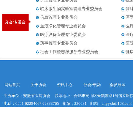
护理管理专业委员会
抗
临床微生物实验室管理专业委员会
静
信息管理专业委员会
医
分会/专委会
血液净化管理专业委员会
医
医疗设备管理专业委员会
医
药事管理专业委员会
医
社会工作暨志愿服务专业委员会
健
网站首页
关于协会
资讯中心
分会/专委会
会员展示
主办单位：安徽省医院协会
联系地址：合肥市蜀山区天鹅湖路1号省立医院
电话：0551-62284067 62833765
邮编：230031
邮箱：ahyyxh@163.com
建议浏览器分辨率：1920*1020
皖ICP备19018755号