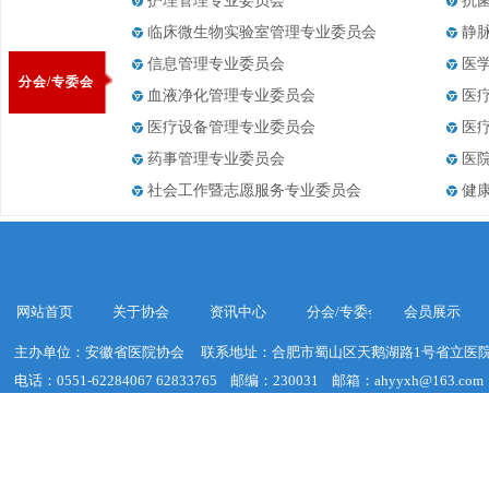
护理管理专业委员会
抗
临床微生物实验室管理专业委员会
静
信息管理专业委员会
医
分会/专委会
血液净化管理专业委员会
医
医疗设备管理专业委员会
医
药事管理专业委员会
医
社会工作暨志愿服务专业委员会
健
网站首页
关于协会
资讯中心
分会/专委会
会员展示
主办单位：安徽省医院协会
联系地址：合肥市蜀山区天鹅湖路1号省立医院
电话：0551-62284067 62833765
邮编：230031
邮箱：ahyyxh@163.com
建议浏览器分辨率：1920*1020
皖ICP备19018755号