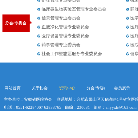
护理管理专业委员会
抗
临床微生物实验室管理专业委员会
静
信息管理专业委员会
医
分会/专委会
血液净化管理专业委员会
医
医疗设备管理专业委员会
医
药事管理专业委员会
医
社会工作暨志愿服务专业委员会
健
网站首页
关于协会
资讯中心
分会/专委会
会员展示
主办单位：安徽省医院协会
联系地址：合肥市蜀山区天鹅湖路1号省立医院
电话：0551-62284067 62833765
邮编：230031
邮箱：ahyyxh@163.com
建议浏览器分辨率：1920*1020
皖ICP备19018755号