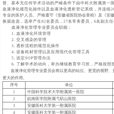
督、基本无任何学术活动的严峻条件下由
中科大附属第一
血液净化规范化操作以及血液净化透析登记系统，并
连续
专业的医护人员
。
严格遵守《安徽省医院协会章程》及《安
换届改选，选举产生
82
名委员
，
27
名常务委员
，
6名副主
血液净化管理专业委员会
职能：
1.
血液净化环境管理
2.
交叉感染的管理
3.
透析流程的规范化操作
4.
设备耗材管理以及应用现代化管理工具
5.
设定
SOP管理办法
6.
了解学术的动向，
举办继续教育学习班，
严格按照
血液净化管理专业委员会将以更高的站位、更宽的视野、
更大的作用。
序号
单位
1
中国科学技术大学附属第一医院
2
皖南医学院附属弋矶山医院
3
安徽医科大学第一附属医院
4
安徽医科大学第一附属医院