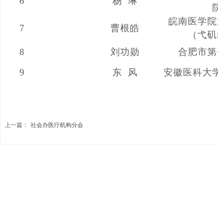
6
杨
琳
皖南医学院
7
曹根皓
（弋矶
8
刘功勋
合肥市第
9
东
风
安徽医科大
上一篇：
社会办医疗机构分会