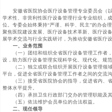
安徽省医院协会医疗设备管理专业委员会（
学术性、非营利性医疗设备管理行业专业组织，
位。
专委会
始终秉持
“
严谨、科学、民主
”
的
办会
理
聚焦医院建设发展、医疗设备技术革新、医疗设
展学术交流与行业实践研讨，为推动安徽省医疗
一、业务范围
（
一
）团结和组织全省
医疗设备
管理工作者
设，助力医疗设备管理实现科学化、现代化、规
（
二
）独立或联合组织
开展医疗设备
管理
领
平台，促进全省
医疗设备
管理工作者之间的交流
（
三
）
接受省医院协会的指导，促进省内、
整体水平提升
。
（
四
）
承担卫生行政部门交办的管理职能及
（
五
）依法维护
会员单位
的
合法权益。
二、现任领导