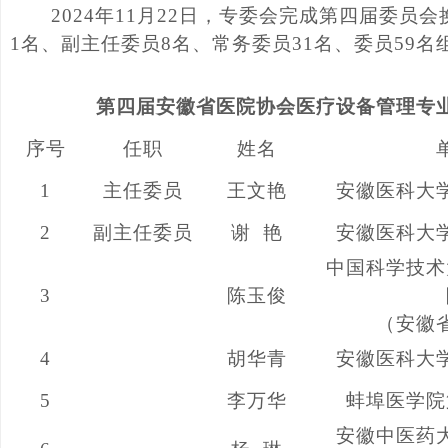
2024
年
11
月
22
日，专委会完成第四届委员会
1
名、副主任委员
8
名、常务委员
31
名、委员
59
名
第四届安徽省医院协会医疗设备管理专
序号
任职
姓名
1
主任委员
王文艳
安徽医科大
2
副主任委员
谢
艳
安徽医科大
中国科学技术
3
陈玉俊
（安徽
4
胡华青
安徽医科大
5
李万华
蚌埠医学院
安徽中医药