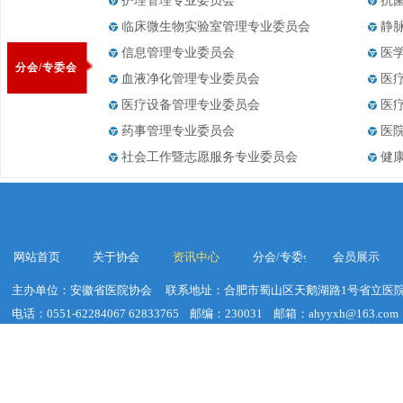
护理管理专业委员会
抗
临床微生物实验室管理专业委员会
静
信息管理专业委员会
医
分会/专委会
血液净化管理专业委员会
医
医疗设备管理专业委员会
医
药事管理专业委员会
医
社会工作暨志愿服务专业委员会
健
网站首页
关于协会
资讯中心
分会/专委会
会员展示
主办单位：安徽省医院协会
联系地址：合肥市蜀山区天鹅湖路1号省立医院
电话：0551-62284067 62833765
邮编：230031
邮箱：ahyyxh@163.com
建议浏览器分辨率：1920*1020
皖ICP备19018755号