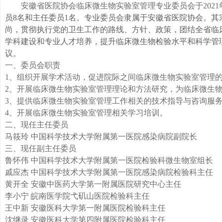
安徽省医院协会临床微生物实验室管理专业委员会于
202
员8名和主任委员1名。
专业委员会隶属于安徽省医院协会。其
尚，贯彻执行党的卫生工作的路线、方针、政策，团结全省临
学科建设和专业人才培养，提升临床微生物检验水平和科学管
议。
一、
委员会职责
1、
组织开展学术活动，促进院际之间临床微生物实验室管理
2、开展临床微生物实验室管理理论和方法研究，为临床微生
3、提供临床微生物实验室管理工作相关的技术指导与咨询服
4、开展临床微生物实验室管理相关学习培训。
二、
现任主任委员
马筱玲
中国科学技术大学附属第一医院感染病院副院长
三、
现任副主任委员
鲁怀伟
中国科学技术大学附属第一医院检验科微生物室组长
戚应杰
中国科学技术大学附属第一医院感染病院检验科主任
黄开全
安徽中医药大学第一附属医院研究中心主任
李小宁
皖南医学院弋矶山医院检验科主任
王中新
安徽医科大学第一附属医院检验科主任
沈继录
安徽医科大学第四附属医院检验科主任