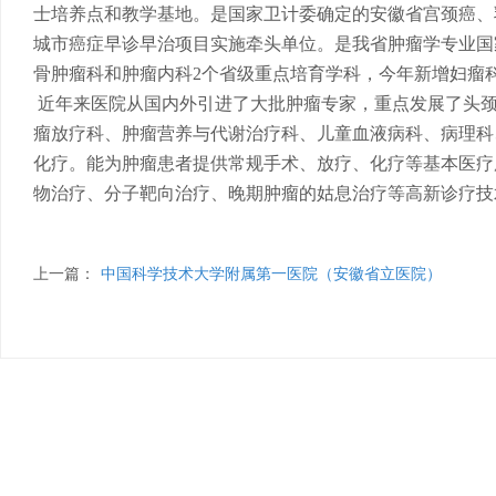
士培养点和教学基地。是国家卫计委确定的安徽省宫颈癌、
城市癌症早诊早治项目实施牵头单位。是我省肿瘤学专业国
骨肿瘤科和肿瘤内科2个省级重点培育学科，今年新增妇瘤
近年来医院从国内外引进了大批肿瘤专家，重点发展了头颈
瘤放疗科、肿瘤营养与代谢治疗科、儿童血液病科、病理科
化疗。能为肿瘤患者提供常规手术、放疗、化疗等基本医疗
物治疗、分子靶向治疗、晚期肿瘤的姑息治疗等高新诊疗技
上一篇：
中国科学技术大学附属第一医院（安徽省立医院）
医院文化专业委员会
肥
护理管理专业委员会
抗
临床微生物实验室管理专业委员会
静