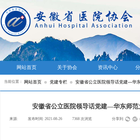
网站首页
关于协会
资讯中心
分
当前位置：
网站首页
党建专栏
安徽省公立医院领导话党建—华东
⊙
⊙
安徽省公立医院领导话党建—华东师范
来源:
|
发布时间:
2021-08-26
|
7368
次浏览
|
|
分享到: