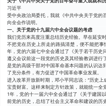
关于《中共中央关于党的百年奋斗重大成就和
习近平
受中央政治局委托，我就《中共中央关于党的
向全会作说明。
一、关于党的十九届六中全会议题的考虑
我们党历来高度注重总结历史经验。早在延安时
不把党在历史上所走的路搞清楚，便不能把事情
年，党的六届七中全会通过了《关于若干历史
遵义会议前这一段党的历史及其经验教训进行
是党的高级干部对中国革命基本问题的认识达
了充分条件，有力促进了中国革命事业发展。
进入改革开放新时期，邓小平同志说：“历史上
宝贵财富。这样来制定方针政策，就能统一全党
1年，党的十一届六中全会通过了《关于建国
前党的历史，总结了社会主义革命和建设的历