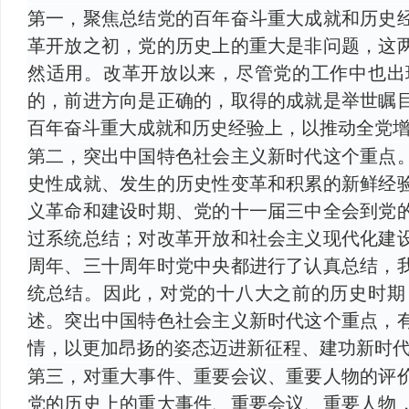
第一，聚焦总结党的百年奋斗重大成就和历史
革开放之初，党的历史上的重大是非问题，这
然适用。改革开放以来，尽管党的工作中也出
的，前进方向是正确的，取得的成就是举世瞩
百年奋斗重大成就和历史经验上，以推动全党
第二，突出中国特色社会主义新时代这个重点
史性成就、发生的历史性变革和积累的新鲜经
义革命和建设时期、党的十一届三中全会到党
过系统总结；对改革开放和社会主义现代化建
周年、三十周年时党中央都进行了认真总结，
统总结。因此，对党的十八大之前的历史时期
述。突出中国特色社会主义新时代这个重点，
情，以更加昂扬的姿态迈进新征程、建功新时
第三，对重大事件、重要会议、重要人物的评
党的历史上的重大事件、重要会议、重要人物